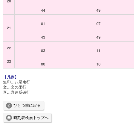
20
44
49
01
07
21
43
49
22
03
11
23
00
10
【凡例】
無印…八尾南行
文…文の里行
喜…喜連瓜破行
ひとつ前に戻る
時刻表検索トップへ