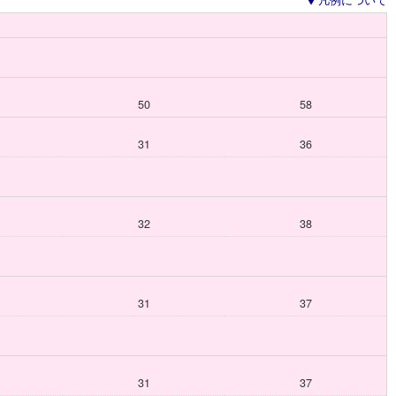
凡例について
50
58
31
36
32
38
31
37
31
37