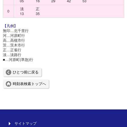
05
16
29
42
53
淡
正
0
13
35
【凡例】
無印…北千里行
河…河原町行
高…高槻市行
茨…茨木市行
正…正雀行
淡…淡路行
■…河原町(準急)行
ひとつ前に戻る
時刻表検索トップへ
サイトマップ