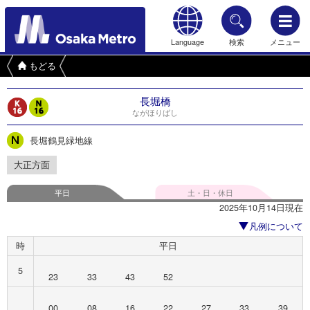
Language
検索
メニュー
もどる
長堀橋
ながほりばし
長堀鶴見緑地線
大正方面
平日
土・日・休日
2025年10月14日現在
凡例について
時
平日
5
23
33
43
52
00
08
16
22
27
33
39