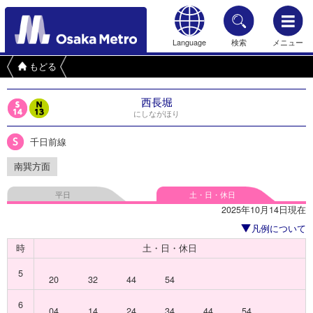
Language
検索
メニュー
もどる
西長堀
にしながほり
千日前線
南巽方面
平日
土・日・休日
2025年10月14日現在
凡例について
時
土・日・休日
5
20
32
44
54
6
04
14
24
34
44
54