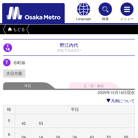
Language
検索
メニュー
もどる
野江内代
のえうちんだい
谷町線
大日方面
平日
土・日・休日
2025年10月14日現在
凡例について
時
平日
5
42
53
6
04
14
24
34
43
53
59