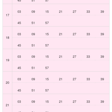
45
51
57
03
09
15
21
27
33
39
17
45
51
57
03
09
15
21
27
33
39
18
45
51
57
03
09
15
21
27
33
39
19
45
51
57
03
09
15
21
27
33
39
20
45
51
57
03
09
15
21
27
33
39
21