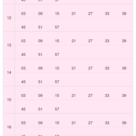
03
09
15
21
27
33
39
12
45
51
57
03
09
15
21
27
33
39
13
45
51
57
03
09
15
21
27
33
39
14
45
51
57
03
09
15
21
27
33
39
15
45
51
57
03
09
15
21
27
33
39
16