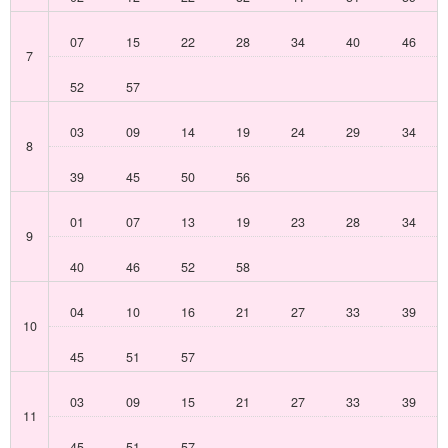
07
15
22
28
34
40
46
7
52
57
03
09
14
19
24
29
34
8
39
45
50
56
01
07
13
19
23
28
34
9
40
46
52
58
04
10
16
21
27
33
39
10
45
51
57
03
09
15
21
27
33
39
11
45
51
57