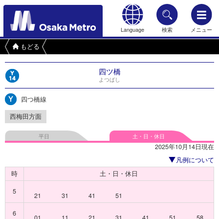
Language
検索
メニュー
もどる
四ツ橋
よつばし
四つ橋線
西梅田方面
平日
土・日・休日
2025年10月14日現在
凡例について
時
土・日・休日
5
21
31
41
51
6
01
11
21
31
41
51
58