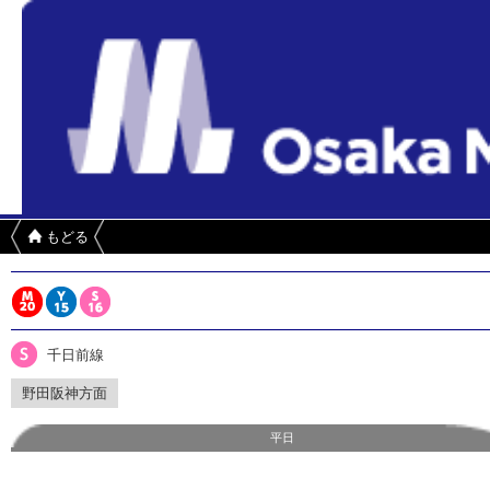
もどる
千日前線
野田阪神方面
平日