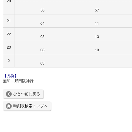
20
50
57
21
04
11
22
03
13
23
03
13
0
03
【凡例】
無印…野田阪神行
ひとつ前に戻る
時刻表検索トップへ