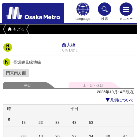
Language
検索
メニュー
もどる
西大橋
にしおおはし
長堀鶴見緑地線
門真南方面
平日
土・日・休日
2025年10月14日現在
凡例について
時
平日
5
13
23
33
43
53
03
13
20
27
34
40
47