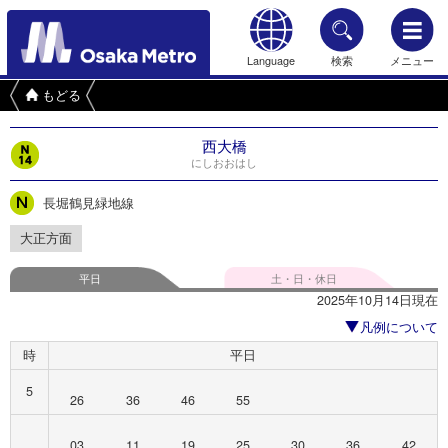
Language
検索
メニュー
もどる
西大橋
にしおおはし
長堀鶴見緑地線
大正方面
平日
土・日・休日
2025年10月14日現在
凡例について
時
平日
5
26
36
46
55
03
11
19
25
30
36
42