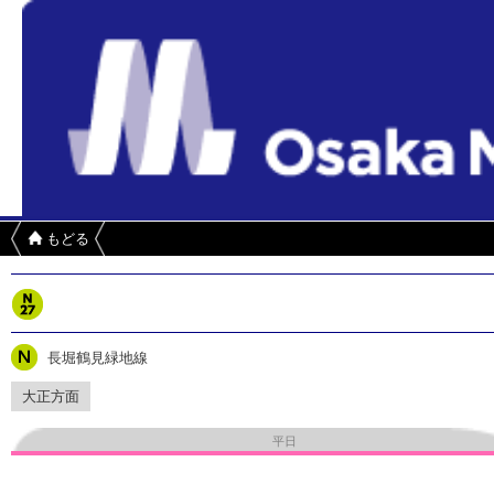
もどる
長堀鶴見緑地線
大正方面
平日