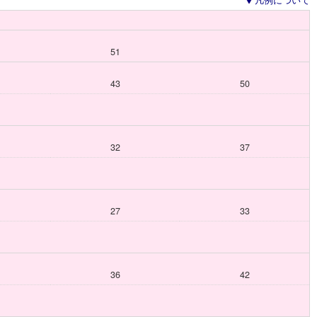
凡例について
51
43
50
32
37
27
33
36
42