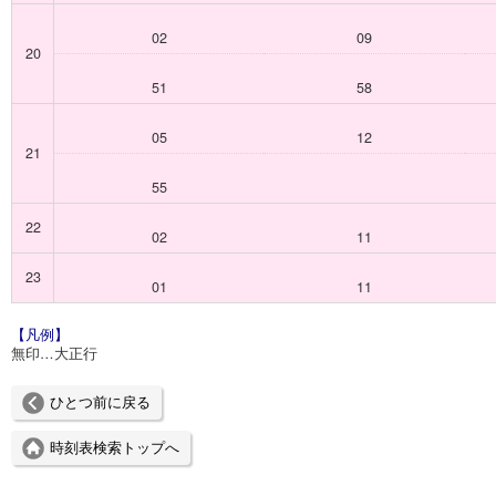
02
09
20
51
58
05
12
21
55
22
02
11
23
01
11
【凡例】
無印…大正行
ひとつ前に戻る
時刻表検索トップへ