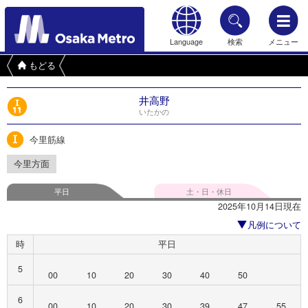
Language
検索
メニュー
もどる
井高野
いたかの
今里筋線
今里方面
平日
土・日・休日
2025年10月14日現在
凡例について
時
平日
5
00
10
20
30
40
50
6
00
10
20
30
39
47
55