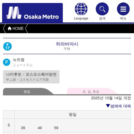
Language
검색
메뉴
HOME
히라바야시
平林
뉴트램
ニュートラム
나카후토・코스모스퀘어방면
中ふ頭・コスモスクエア方面
평일
토, 일, 휴일
2025년 10월 14일 개정
범례에 대해
평일
5
39
49
59