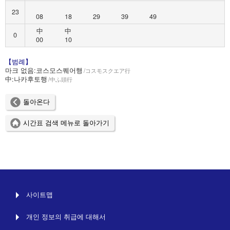
23
08
18
29
39
49
中
中
0
00
10
【범례】
마크 없음:
코스모스퀘어행
コスモスクエア行
中:
나카후토행
中ふ頭行
돌아온다
시간표 검색 메뉴로 돌아가기
사이트맵
개인 정보의 취급에 대해서